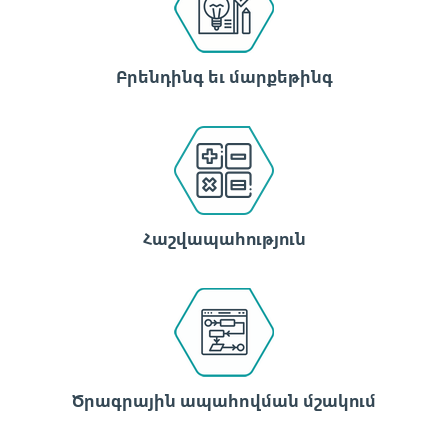
Բրենդինգ եւ մարքեթինգ
Հաշվապահություն
Ծրագրային ապահովման մշակում