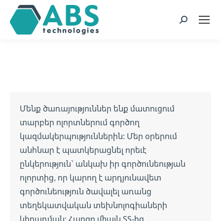
page
page
page
page
opens
opens
opens
opens
Որոնում
in
in
in
in
new
new
new
new
window
window
window
window
Մենք ծառայություններ ենք մատուցում
տարբեր ոլորտներում գործող
կազմակերպություններին։ Մեր օրերում
անհնար է պատկերացնել որեւէ
ընկերություն` անկախ իր գործունեության
ոլորտից, որ կարող է արդյունավետ
գործունեություն ծավալել առանց
տեղեկատվական տեխնոլոգիաների
կիրառման։ Հարցը միայն ՏՏ-ից