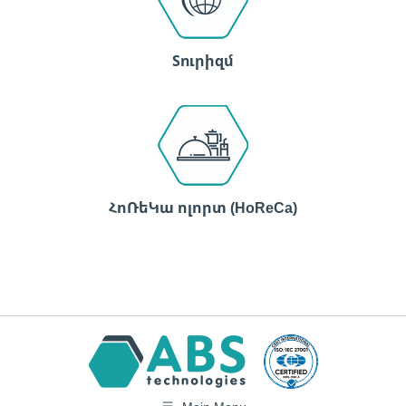
Տուրիզմ
ՀոՌեԿա ոլորտ (HoReCa)